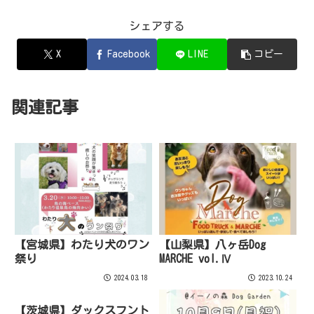
シェアする
X
Facebook
LINE
コピー
関連記事
【山梨県】八ヶ岳Dog
【宮城県】わたり犬のワン
MARCHE vol.Ⅳ
祭り
2024.03.18
2023.10.24
【茨城県】ダックスフント