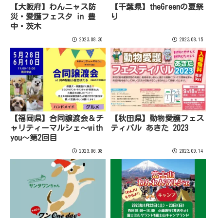
【大阪府】わんニャス防
【千葉県】theGreenの夏祭
災・愛護フェスタ in 豊
り
中・茨木
2023.08.30
2023.08.15
【福岡県】合同譲渡会＆チ
【秋田県】動物愛護フェス
ャリティーマルシェ〜with
ティバル あきた 2023
you〜第2回目
2023.06.08
2023.09.14