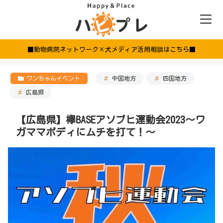
■動物病院ネットワーク×犬メディア活用相談はこちら■
ワンちゃんイベント
中国地方
四国地方
広島県
【広島県】欅BASEアソブヒ運動会2023～ワ
ガママボディにムチを打て！～