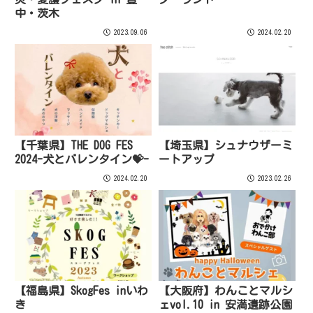
中・茨木
2023.09.06
2024.02.20
【千葉県】THE DOG FES
【埼玉県】シュナウザーミ
2024-犬とバレンタイン💝-
ートアップ
2024.02.20
2023.02.26
【福島県】SkogFes inいわ
【大阪府】わんことマルシ
き
ェvol.10 in 安満遺跡公園