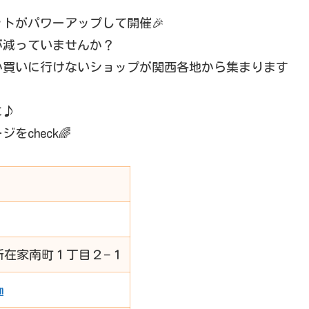
トがパワーアップして開催🎉
が減っていませんか？
か買いに行けないショップが関西各地から集まります
に♪
をcheck🌈
区新在家南町１丁目２−１
m