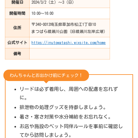
開催日
2024/3/2（土）〜3（日）
開催時間
10:00〜16:00
〒340-0013埼玉県草加市松江1丁目10
住所
まつばら綾瀬川公園（旧綾瀬川左岸広場）
公式サイト
https://inutowatashi.wixsite.com/home
備考
わんちゃんとお出かけ前にチェック！
リードは必ず着用し、周囲への配慮を忘れず
に。
排泄物の処理グッズを持参しましょう。
暑さ・寒さ対策や水分補給をお忘れなく。
お店や施設のペット同伴ルールを事前に確認し
てから訪問しましょう。