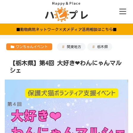
■動物病院ネットワーク×犬メディア活用相談はこちら■
ワンちゃんイベント
関東地方
栃木県
【栃木県】第4回 大好き❤︎わんにゃんマル
シェ