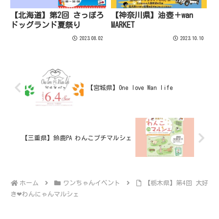
【北海道】第2回 さっぽろ
【神奈川県】油壺＋wan
ドッグランド夏祭り
MARKET
2023.08.02
2023.10.10
【宮城県】One love Wan life
【三重県】鈴鹿PA わんこプチマルシェ
ホーム
ワンちゃんイベント
【栃木県】第4回 大好
き❤︎わんにゃんマルシェ