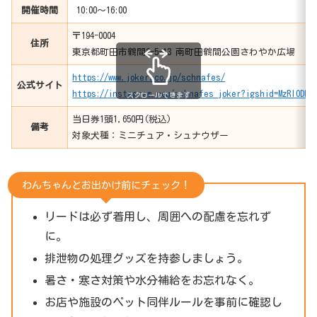
開催時間
10:00～16:00
〒194-0004
住所
東京都町田市鶴間2-5-13 南町田鶴間公園さわやか広場
https://www.joker.co.jp/schnafes/
公式サイト
https://instagram.com/schnafes_joker?igshid=MzRlODBi
スクロールできます
当日券1頭1,650円(税込)
備考
対象犬種：ミニチュア・シュナウザー
わんちゃんとお出かけ前にチェック！
リードは必ず着用し、周囲への配慮を忘れず
に。
排泄物の処理グッズを持参しましょう。
暑さ・寒さ対策や水分補給をお忘れなく。
お店や施設のペット同伴ルールを事前に確認し