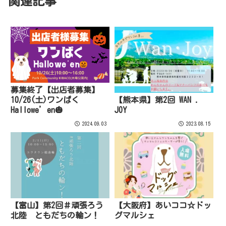
関連記事
募集終了【出店者募集】
10/26(土)ワンぱく
【熊本県】第2回 WAN .
Hallowe’en🎃
JOY
2024.09.03
2023.08.15
【富山】第2回＃頑張ろう
【大阪府】あいココ☆ドッ
北陸 ともだちの輪ン！
グマルシェ