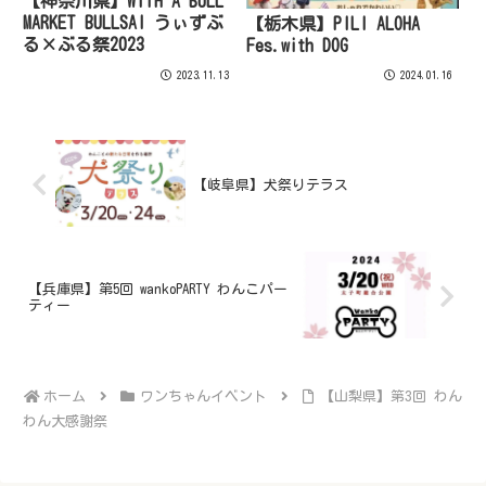
【神奈川県】WITH A BULL
MARKET BULLSAI うぃずぶ
【栃木県】PILI ALOHA
る×ぶる祭2023
Fes.with DOG
2023.11.13
2024.01.16
【岐阜県】犬祭りテラス
【兵庫県】第5回 wankoPARTY わんこパー
ティー
ホーム
ワンちゃんイベント
【山梨県】第3回 わん
わん大感謝祭