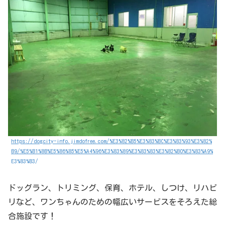
https://dogcity-info.jimdofree.com/%E3%82%B5%E3%83%BC%E3%83%93%E3%82%
B9/%E5%B1%8B%E5%86%85%E5%A4%96%E3%83%89%E3%83%83%E3%82%B0%E3%83%A9%
E3%83%B3/
ドッグラン、トリミング、保育、ホテル、しつけ、リハビ
リなど、ワンちゃんのための幅広いサービスをそろえた総
合施設です！