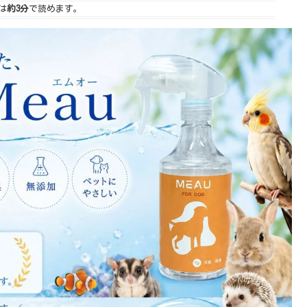
は
約3分
で読めます。