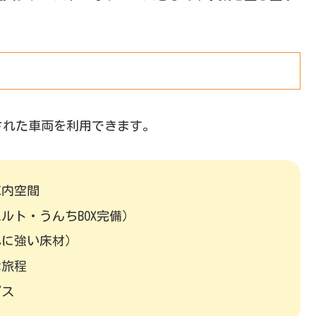
された車両を利用できます。
車内空間
ルト・うんちBOX完備）
れに強い床材）
な旅程
ビス