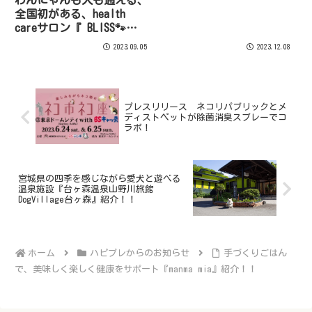
わんにゃんも人も通える、
全国初がある、health
careサロン『 BLISS🐾
Paws』を紹介！！
2023.09.05
2023.12.08
プレスリリース ネコリパブリックとメ
ディストペットが除菌消臭スプレーでコ
ラボ！
宮城県の四季を感じながら愛犬と遊べる
温泉施設『台ヶ森温泉山野川旅館
DogVillage台ヶ森』紹介！！
ホーム
ハピプレからのお知らせ
手づくりごはん
で、美味しく楽しく健康をサポート『manma mia』紹介！！