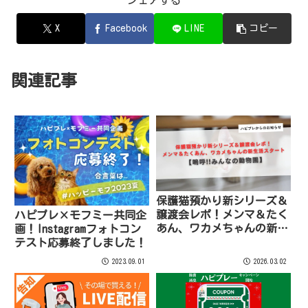
シェアする
X
Facebook
LINE
コピー
関連記事
保護猫預かり新シリーズ＆
譲渡会レポ！メンマ＆たく
ハピプレ×モフミー共同企
あん、ワカメちゃんの新生
画！Instagramフォトコン
活スタート【嗚呼!!みんな
テスト応募終了しました！
の動物園】
2023.09.01
2026.03.02