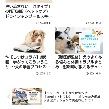
洗い流さない「泡タイプ」
のPETCARE（ペットケア）
ドライシャンプー＆スキン
ケアの紹介！！
2023.04.19
2026.04.28
🐾【しつけコラム】第8
【獣医師監修】犬のよくあ
回：学ぶってこういうこ
る悩みと体調トラブルまと
と 〜犬の学習プロセスを
め｜獣医師が教えるチェッ
知ろう〜【井野めぐみ｜犬
クポイント
2025.12.03
2026.01.14
と人とのコミュニケーショ
ンコーチ】
【ペットカート】大久保製作所
「towale（トワレ）」｜折りたたみ簡単
＆清潔クッションで快適お出かけ！