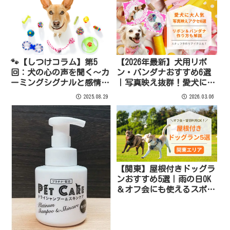
🐾【しつけコラム】第5
【2026年最新】犬用リボ
回：犬の心の声を聞く〜カ
ン・バンダナおすすめ6選
ーミングシグナルと感情の
｜写真映え抜群！愛犬に大
読み方〜【井野めぐみ｜犬
人気アクセ＆スタッフ手作
2025.08.29
2026.03.06
と人とのコミュニケーショ
りアイテムも紹介
ンコーチ】
【関東】屋根付きドッグラ
ンおすすめ5選｜雨の日OK
＆オフ会にも使えるスポッ
ト