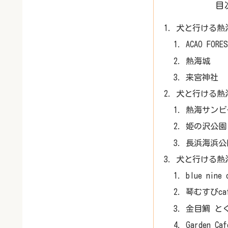
目
犬と行ける熱
ACAO FORE
熱海城
来宮神社
犬と行ける熱
熱海サンビ
姫の沢公園
長浜海浜公
犬と行ける熱
blue nine 
琴むすびca
金目鯛 と
Garden Caf