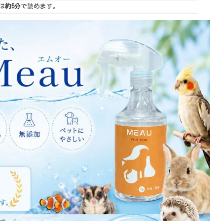
は
約5分
で読めます。