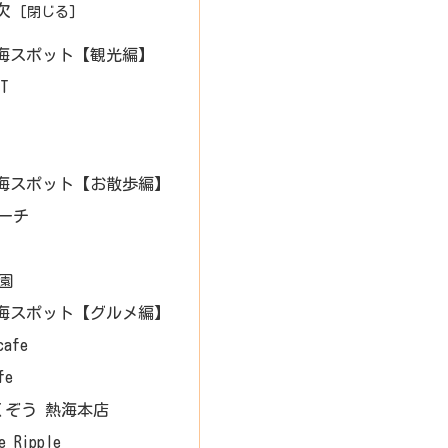
次
海スポット【観光編】
ST
海スポット【お散歩編】
ーチ
園
海スポット【グルメ編】
cafe
fe
くぞう 熱海本店
e Ripple