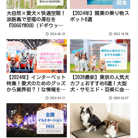
大自然×愛犬×快適空間！
【2024年】関東の乗り物ス
淡路島で至福の滞在を
ポット6選
『DOGGYWOOD（ドギウッ
ド）淡路島』
2024.09.10
2023.10.06
【2024年】インターペット
【2026最新】東京の人気犬
特集！愛犬のためのグッズ
カフェおすすめ8選！大型
から業界初？！な情報をご
犬・サモエド・豆柴に会え
案内♪
る人気店まとめ
2024.04.12
2026.04.07