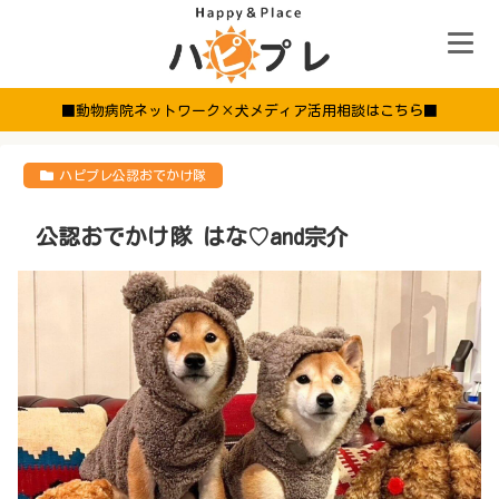
■動物病院ネットワーク×犬メディア活用相談はこちら■
ハピプレ公認おでかけ隊
公認おでかけ隊 はな♡and宗介