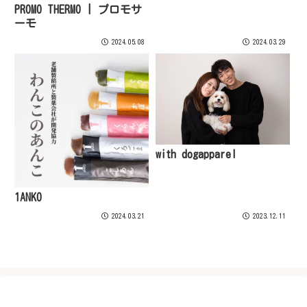
PROMO THERMO | プロモサ
ーモ
2024.05.08
2024.03.29
with dogapparel
1ANKO
2024.03.21
2023.12.11