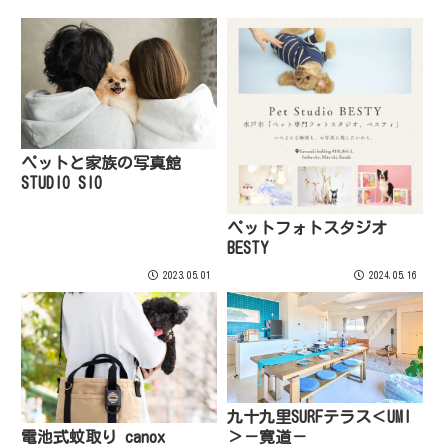
ペットと家族の写真館
STUDIO SIO
ペットフォトスタジオ
BESTY
2023.05.01
2024.05.16
九十九里SURFテラス＜UMI
＞－寛道－
電池式蚊取り canox