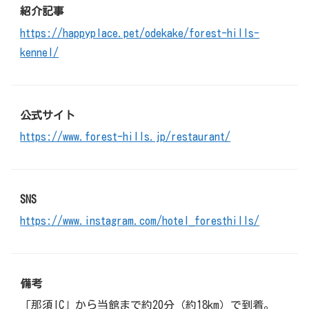
紹介記事
https://happyplace.pet/odekake/forest-hills-
kennel/
公式サイト
https://www.forest-hills.jp/restaurant/
SNS
https://www.instagram.com/hotel_foresthills/
備考
「那須IC」から当館まで約20分（約18km）で到着。