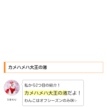
カメハメハ大王の渚
私から2つ目の紹介！
カメハメハ大王の渚
だよ！
ひまわり
わんこはオフシーズンのみOK✨