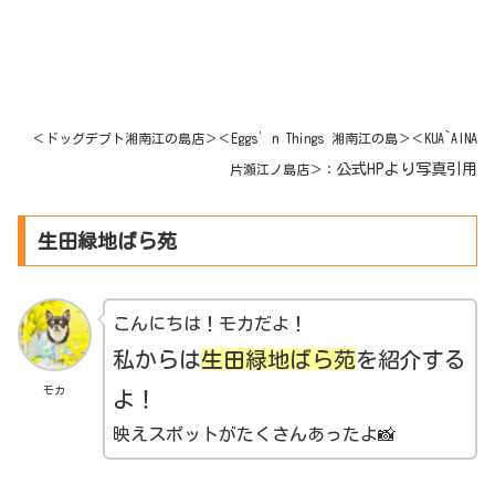
＜ドッグデプト湘南江の島店＞
＜
Eggs’n Things 湘南江の島
＞
＜KUA`AINA
公式HPより写真引用
片瀬江ノ島店＞：
生田緑地ばら苑
こんにちは！モカだよ！
私からは
生田緑地ばら苑
を紹介する
モカ
よ！
映えスポットがたくさんあったよ📸