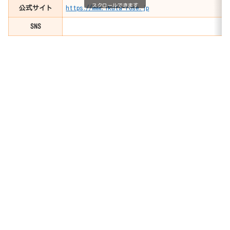
スクロールできます
公式サイト
https://www.ikuta-rose.jp
SNS