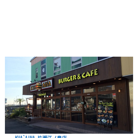
KUA`AINA 片瀬江ノ島店