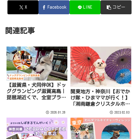
X
Facebook
LINE
コピー
関連記事
【滋賀県・犬同伴OK】ドッ
ググランピング滋賀高島｜
関東地方・神奈川【おでか
琵琶湖近くで、全室プライ
け隊・ひまママが行く！】
ベートドッグラン付きの愛
「湘南鎌倉クリスタルホテ
犬専用グランピング！
ル」のご紹介！
2026.01.26
2023.02.03