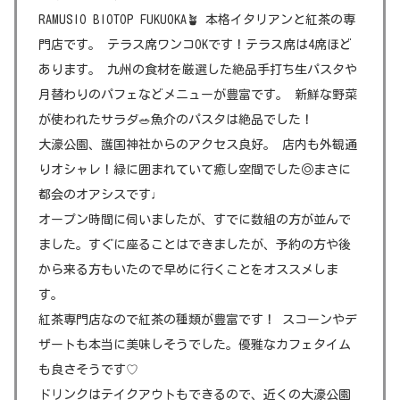
RAMUSIO BIOTOP FUKUOKA🪴 本格イタリアンと紅茶の専
門店です。 テラス席ワンコOKです！テラス席は4席ほど
あります。 九州の食材を厳選した絶品手打ち生パスタや
月替わりのパフェなどメニューが豊富です。 新鮮な野菜
が使われたサラダ🥗魚介のパスタは絶品でした！
大濠公園、護国神社からのアクセス良好。 店内も外観通
りオシャレ！緑に囲まれていて癒し空間でした◎まさに
都会のオアシスです♩
オープン時間に伺いましたが、すでに数組の方が並んで
ました。すぐに座ることはできましたが、予約の方や後
から来る方もいたので早めに行くことをオススメしま
す。
紅茶専門店なので紅茶の種類が豊富です！ スコーンやデ
ザートも本当に美味しそうでした。優雅なカフェタイム
も良さそうです♡
ドリンクはテイクアウトもできるので、近くの大濠公園