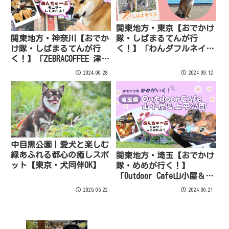
関東地方・東京【おでかけ
隊・しばまるてんが行
関東地方・神奈川【おでか
く！】「わんダフルネイチ
け隊・しばまるてんが行
ャーヴィレッジ」のご紹
く！】「ZEBRACOFFEE 津久
介！
井本店」をご紹介！
2024.06.28
2024.09.12
中目黒公園｜愛犬と楽しむ
緑あふれる都心の癒しスポ
関東地方・埼玉【おでかけ
ット【東京・犬同伴OK】
隊・めめが行く！】
「Outdoor Cafe山小屋＆上
平公園」をご紹介！
2025.05.22
2024.06.21