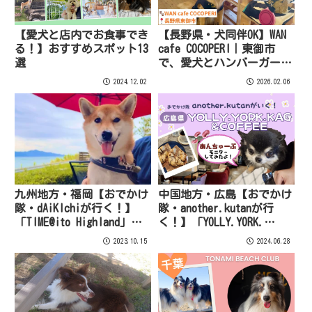
【愛犬と店内でお食事でき
【長野県・犬同伴OK】WAN
る！】おすすめスポット13
cafe COCOPERI｜東御市
選
で、愛犬とハンバーガーバ
イキングを楽しめるペット
2024.12.02
2026.02.06
同伴カフェ
九州地方・福岡【おでかけ
中国地方・広島【おでかけ
隊・dAiKIchiが行く！】
隊・another.kutanが行
「TIME@ito Highland」の
く！】「YOLLY.YORK.
ご紹介！
KAG&COFFEE」をご紹介！
2023.10.15
2024.06.28