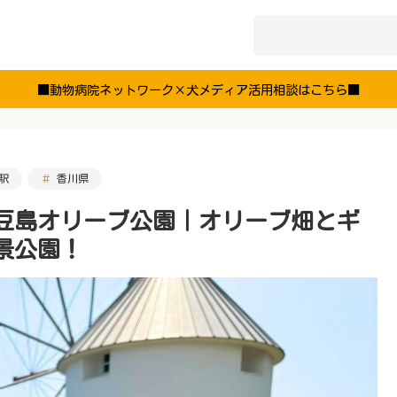
■動物病院ネットワーク×犬メディア活用相談はこちら■
駅
香川県
小豆島オリーブ公園｜オリーブ畑とギ
景公園！