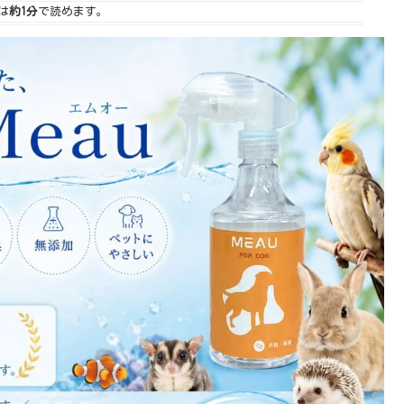
は
約1分
で読めます。