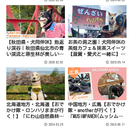
【秋田県・犬同伴OK】抱返
お茶の洞之園｜犬同伴OKの
り渓谷｜秋田県仙北市の青
茶畑カフェ＆抹茶スイーツ
い渓流と原生林が美しい、
【滋賀・愛犬と一緒に】人
愛犬と歩ける絶景渓谷
気お出かけスポット
2026.02.02
2025.05.14
北海道地方・北海道【おで
中国地方・広島【おでかけ
かけ隊・ロンハリままが行
隊・anotherが行く！】
く！】「にわ山自然森林公
「MUSIMPANEN(ムッシムパ
園」のご紹介！
ネン)」のご紹介！
2024.03.25
2024.09.11