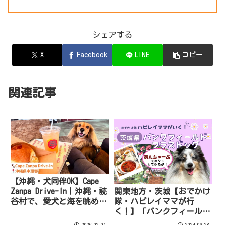
シェアする
X
Facebook
LINE
コピー
関連記事
【沖縄・犬同伴OK】Cape
Zanpa Drive-In｜沖縄・読
関東地方・茨城【おでかけ
谷村で、愛犬と海を眺めな
隊・ハピレイママが行
がらハンバーガーを楽しめ
く！】「バンクフィールド
るドライブインカフェ
プラスドッグ」をご紹介！
2026.02.04
2024.06.28