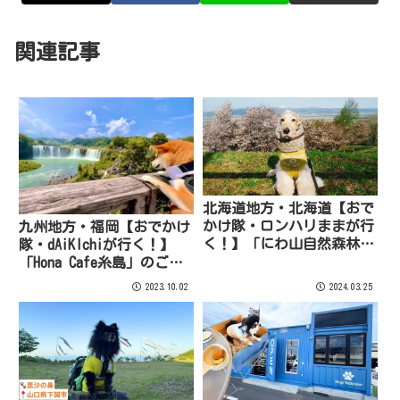
関連記事
北海道地方・北海道【おで
かけ隊・ロンハリままが行
九州地方・福岡【おでかけ
く！】「にわ山自然森林公
隊・dAiKIchiが行く！】
園」のご紹介！
「Hona Cafe糸島」のご紹
介！
2023.10.02
2024.03.25