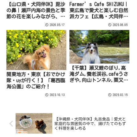
【山口県・犬同伴OK】毘沙
Farmer’s Cafe SHIZUKU｜
の鼻｜瀬戸内海の景色と季
東広島で愛犬と楽しむ自然
節の花を楽しみながら、愛
派カフェ【広島・犬同伴
犬と一緒に散策できる海沿
OK】
2026.05.17
2025.06.05
いのガーデンスポット
【千葉】瀬又鯉のぼり,高
滝ダム,養老渓谷,cafeうさ
関東地方・東京【おでかけ
ぎや,向山トンネル,粟又の
隊・uyが行く！】「葛西臨
滝
海公園」のご紹介！
2023.10.13
2025.02.15
【沖縄県・犬同伴OK】丸吉食品｜愛犬と
家庭的な雰囲気の中で、揚げたてのもず
く料理を楽しめる