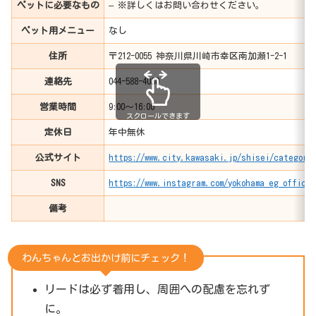
ペットに必要なもの
– ※詳しくはお問い合わせください。
ペット用メニュー
なし
住所
〒212-0055 神奈川県川崎市幸区南加瀬1-2-1
連絡先
044-588-4030
営業時間
9:00〜16:00
スクロールできます
定休日
年中無休
公式サイト
https://www.city.kawasaki.jp/shisei/category/
SNS
https://www.instagram.com/yokohama_eg_officia
備考
わんちゃんとお出かけ前にチェック！
リードは必ず着用し、周囲への配慮を忘れず
に。