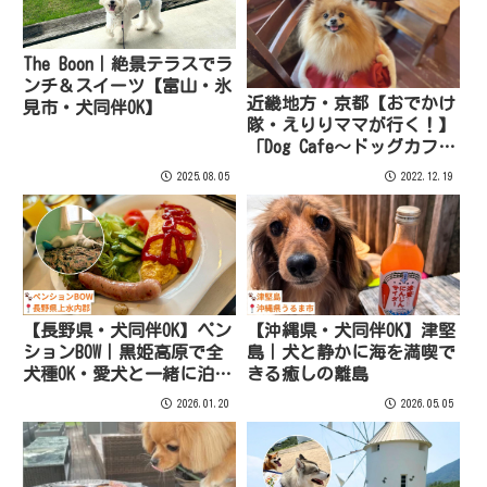
The Boon｜絶景テラスでラ
ンチ＆スイーツ【富山・氷
近畿地方・京都【おでかけ
見市・犬同伴OK】
隊・えりりママが行く！】
「Dog Cafe～ドッグカフ
ェ」のご紹介！
2025.08.05
2022.12.19
【長野県・犬同伴OK】ペン
【沖縄県・犬同伴OK】津堅
ションBOW｜黒姫高原で全
島｜犬と静かに海を満喫で
犬種OK・愛犬と一緒に泊ま
きる癒しの離島
れるペット専用ペンショ
2026.01.20
2026.05.05
ン！