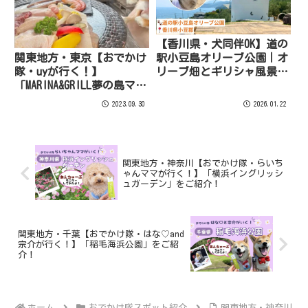
【香川県・犬同伴OK】道の
駅小豆島オリーブ公園｜オ
関東地方・東京【おでかけ
リーブ畑とギリシャ風景を
隊・uyが行く！】
愛犬と楽しめる絶景公園！
「MARINA&GRILL夢の島マリ
ーナ」のご紹介！
2023.09.30
2026.01.22
関東地方・神奈川【おでかけ隊・らいち
ゃんママが行く！】「横浜イングリッシ
ュガーデン」をご紹介！
関東地方・千葉【おでかけ隊・はな♡and
宗介が行く！】「稲毛海浜公園」をご紹
介！
ホーム
おでかけ隊スポット紹介
関東地方・神奈川