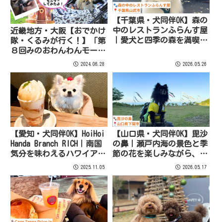
【千葉県・犬同伴OK】森の
中のレストランふらんす屋
近畿地方・大阪【おでかけ
｜愛犬と四季の森を満喫で
隊・くるみが行く！】「第
きる、隠れ家フレンチレス
８回みのおわんわんモー
トラン
ル」をご紹介！
2024.06.28
2026.05.26
【愛知・犬同伴OK】HoiHoi
【山口県・犬同伴OK】毘沙
Handa Branch RICH｜南国
の鼻｜瀬戸内海の景色と季
気分を味わえるハワイアン
節の花を楽しみながら、愛
スタイルのカフェ＆レスト
犬と一緒に散策できる海沿
2025.11.05
2026.05.17
ラン
いのガーデンスポット