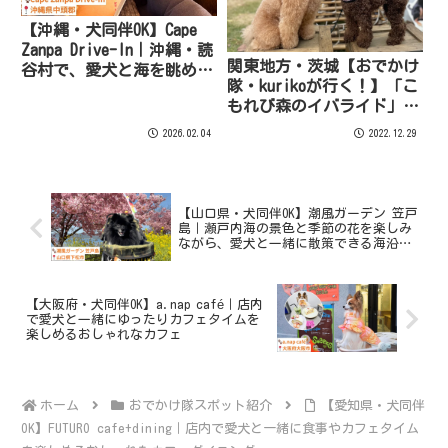
【沖縄・犬同伴OK】Cape
Zanpa Drive-In｜沖縄・読
関東地方・茨城【おでかけ
谷村で、愛犬と海を眺めな
隊・kurikoが行く！】「こ
がらハンバーガーを楽しめ
もれび森のイバライド」の
るドライブインカフェ
ご紹介！
2026.02.04
2022.12.29
【山口県・犬同伴OK】潮風ガーデン 笠戸
島｜瀬戸内海の景色と季節の花を楽しみ
ながら、愛犬と一緒に散策できる海沿い
のガーデンスポット
【大阪府・犬同伴OK】a.nap café｜店内
で愛犬と一緒にゆったりカフェタイムを
楽しめるおしゃれなカフェ
ホーム
おでかけ隊スポット紹介
【愛知県・犬同伴
OK】FUTURO cafe+dining｜店内で愛犬と一緒に食事やカフェタイム