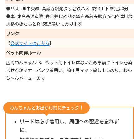
●バス:JR中央線 高蔵寺駅発より名鉄バス 東出川下車徒歩3分
●車:東名高速道路 春日井ICよりR155を高蔵寺駅方面へ内津川放
水路の橋たもとＲ155道沿いにあります
リンク
【
公式サイトはこちら
】
ペット同伴ルール
店内わんちゃんOK、ペット用トイレはないため事前にトイレを済
ませるかマナーパンツ着用要、椅子用マット貸し出しあり、わん
ちゃんメニューあり
わんちゃんとお出かけ前にチェック！
リードは必ず着用し、周囲への配慮を忘れず
に。