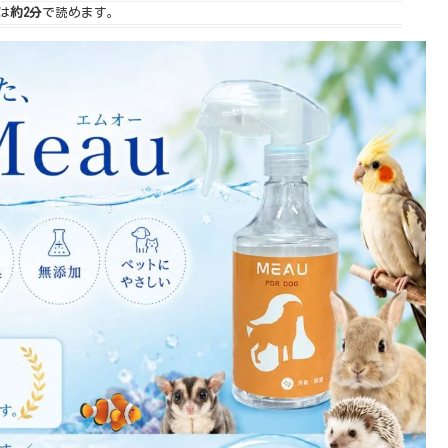
は
約2分
で読めます。