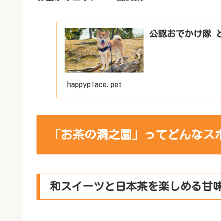
公認おでかけ隊 
happyplace.pet
「お茶の洞之園」ってどんなス
和スイーツと日本茶を楽しめる甘