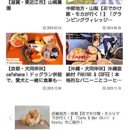
【滋賀・東近江市】山梶農
園
中部地方・山梨【おでかけ
隊・モカが行く！】「グラ
ンピングヴィレッジ
TOTONOI富士山中湖」をご
2025.02.24
2024.06.28
紹介！
【京都・犬同伴OK】
【沖縄・犬同伴OK】沖縄恩
cafehana｜ドッグラン併設
納村 PANINO & COFEE｜本
で、愛犬と一緒に食事も遊
格的なパニーニとコーヒー
びも楽しめる癒しのドッグ
が楽しめる
2025.12.09
2025.11.18
カフェ
近畿地方・京都【おでかけ隊・えりりマ
マが行く！】「Cafe & Bar Chill’s
Kyoto」のご紹介！