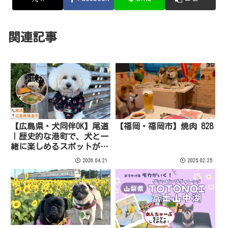
関連記事
【広島県・犬同伴OK】尾道
【福岡・福岡市】焼肉 828
｜歴史的な港町で、犬と一
緒に楽しめるスポットが豊
富、自然や美しい景観を満
2026.04.21
2025.02.25
喫