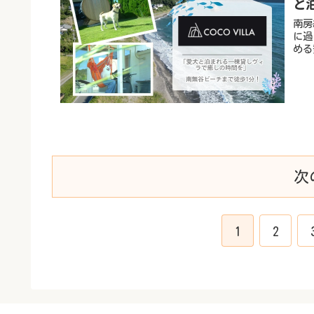
と
南房
に過
める
次
1
2