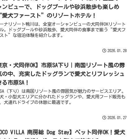
ャンビューで、ドッグプールや砂浜散歩も楽しめ
“愛犬ファースト”のリゾートホテル！
ーナリゾート鴨川は、全室オーシャンビューの犬同伴OKリゾート
ル。ドッグプールや砂浜散歩、愛犬同伴の食事まで揃う“愛犬フ
スト”な宿泊体験を紹介します。
2026.01.28
東京・犬同伴OK】市原SA下り｜南国リゾート風の雰
気の中、充実したドッグランで愛犬とリフレッシュ
きる市原SA！
SA（下り）は南国リゾート風の雰囲気が魅力のサービスエリア。
犬・小型犬エリアに分かれたドッグランや、愛犬用フード販売も
、犬連れドライブの休憩に最適です。
2026.01.27
OCO VILLA 南房総 Dog Stay】ペット同伴OK！愛犬