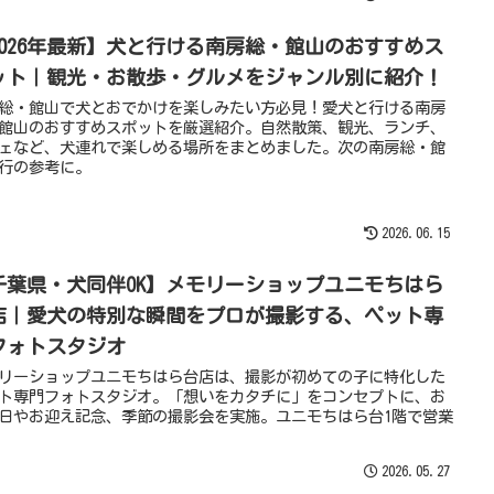
2026年最新】犬と行ける南房総・館山のおすすめス
ット｜観光・お散歩・グルメをジャンル別に紹介！
総・館山で犬とおでかけを楽しみたい方必見！愛犬と行ける南房
館山のおすすめスポットを厳選紹介。自然散策、観光、ランチ、
ェなど、犬連れで楽しめる場所をまとめました。次の南房総・館
行の参考に。
2026.06.15
千葉県・犬同伴OK】メモリーショップユニモちはら
店｜愛犬の特別な瞬間をプロが撮影する、ペット専
フォトスタジオ
リーショップユニモちはら台店は、撮影が初めての子に特化した
ト専門フォトスタジオ。「想いをカタチに」をコンセプトに、お
日やお迎え記念、季節の撮影会を実施。ユニモちはら台1階で営業
2026.05.27