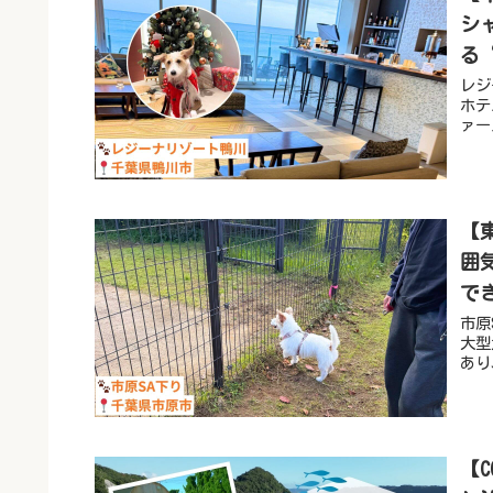
シ
る
レジ
ホテ
ァー
【
囲
で
市原
大型
あり
【C