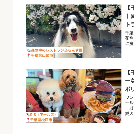
【
｜
ト
千葉
花や
に食
【
ー
ボ
ワン
ール
ーガ
愛犬