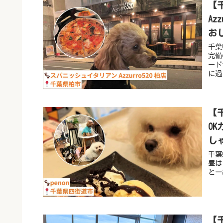
【
Az
お
千葉
完備
ード
に過
【
O
し
千葉
昼は
と一
【