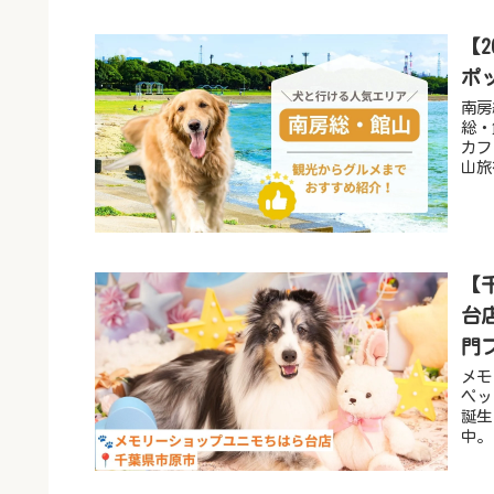
【
ポ
南房
総・
カフ
山旅
【
台
門
メモ
ペッ
誕生
中。