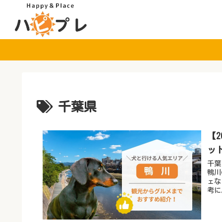
千葉県
【
ッ
千葉
鴨川
ェな
考に