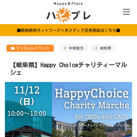
■動物病院ネットワーク×犬メディア活用相談はこちら■
ワンちゃんイベント
中部地方
岐阜県
【岐阜県】Happy Choiceチャリティーマル
シェ