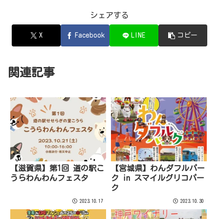
シェアする
X
Facebook
LINE
コピー
関連記事
【滋賀県】第1回 道の駅こ
【宮城県】わんダフルパー
うらわんわんフェスタ
ク in スマイルグリコパー
ク
2023.10.17
2023.10.30