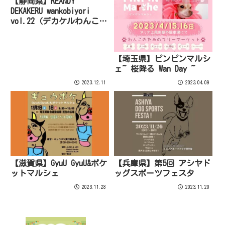
【静岡県】REANDY
DEKAKERU wankobiyori
vol.22（デカケルわんこび
より）
【埼玉県】ピンピンマルシ
ェ~ 桜降る Wan Day ~
2023.12.11
2023.04.09
【滋賀県】GyuU GyuU&ポケ
【兵庫県】第5回 アシヤド
ットマルシェ
ッグスポーツフェスタ
2023.11.28
2023.11.20