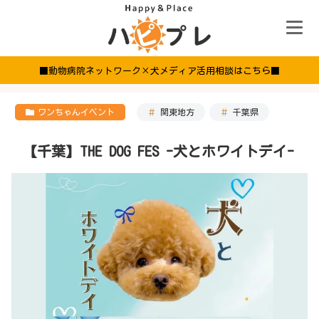
■動物病院ネットワーク×犬メディア活用相談はこちら■
ワンちゃんイベント
関東地方
千葉県
【千葉】THE DOG FES -犬とホワイトデイ-