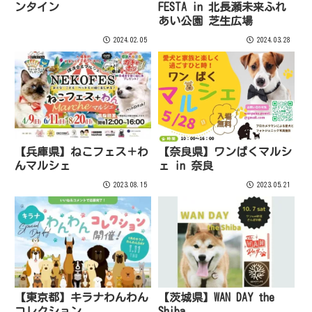
FESTA in 北長瀬未来ふれ
ンタイン
あい公園 芝生広場
2024.02.05
2024.03.28
【兵庫県】ねこフェス＋わ
【奈良県】ワンぱくマルシ
んマルシェ
ェ in 奈良
2023.08.15
2023.05.21
【東京都】キラナわんわん
【茨城県】WAN DAY the
コレクション
Shiba