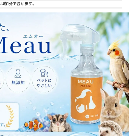
は
約1分
で読めます。