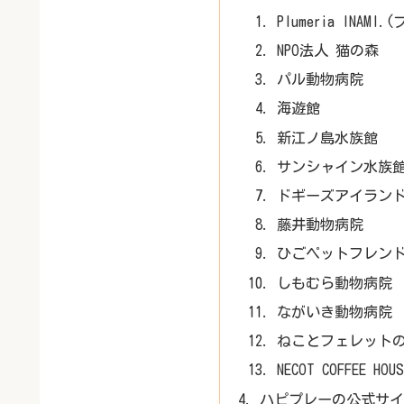
Plumeria INAM
NPO法人 猫の森
パル動物病院
海遊館
新江ノ島水族館
サンシャイン水族
ドギーズアイラン
藤井動物病院
ひごペットフレンド
しもむら動物病院
ながいき動物病院
ねことフェレットのホ
NECOT COFFEE
ハピプレーの公式サイ