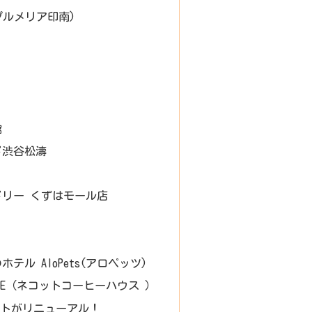
I.(プルメリア印南)
館
ド渋谷松濤
リー くずはモール店
テル AloPets(アロペッツ)
 HOUSE（ネコットコーヒーハウス ）
トがリニューアル！