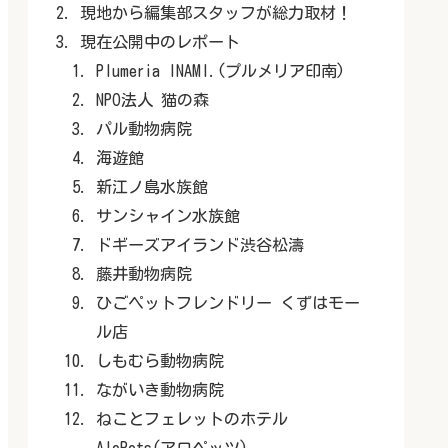
現地から編集部スタッフが総力取材！
現在公開中のレポート
Plumeria INAMI.(プルメリア印南)
NPO法人 猫の森
パル動物病院
海遊館
新江ノ島水族館
サンシャイン水族館
ドギーズアイランド渋谷松濤
藤井動物病院
ひごペットフレンドリー くずはモー
ル店
しもむら動物病院
ながいき動物病院
ねことフェレットのホテル
AloPets(アロペッツ)