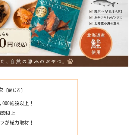
次
,000施設以上！
 施設以上
フが総力取材！