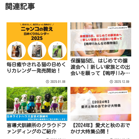
関連記事
保護猫5匹、はじめての譲
毎日癒やされる猫の日めく
渡会へ｜新しい家族との出
りカレンダー発売開始！
会いを願って【嗚呼!!みん
なの動物園】
2025.01.08
2025.12.09
盲導犬訓練所のクラウドフ
【2024年】愛犬と秋のおで
ァンディングのご紹介
かけ大特集公開！