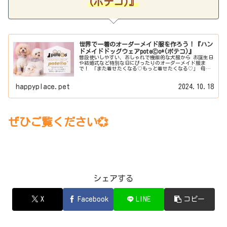
(ポテコ)』
世界で一着のオーダーメイド服を作ろう！『ハン
ドメイドドッグウェアpoteⒸo*(ポテコ)』
普段使いしやすい、おしゃれで機能的な犬服から お誕生日
や結婚式など特別な日にぴったりのオーダーメイド服ま
で！ 「また着せたくなる♡もっと着せたくなる♡」 母娘
３人で作る本格ハンドメイドわんこ服ブランド 「ハンドメ
イドドッグウェアpoteⒸo*(ポテコ)」をご紹介！
happyplace.pet
2024.10.18
ぜひご覧ください💞
シェアする
X
Facebook
LINE
コピー