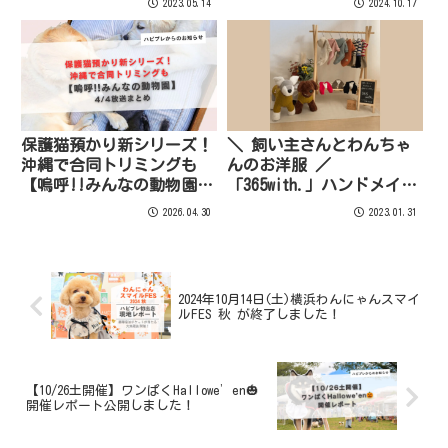
2023.05.14
2024.10.17
保護猫預かり新シリーズ！
＼ 飼い主さんとわんちゃ
沖縄で合同トリミングも
んのお洋服 ／
【嗚呼!!みんなの動物園
「365with.」ハンドメイド
4/4放送まとめ】
犬服shopのご紹介！
2026.04.30
2023.01.31
2024年10月14日(土)横浜わんにゃんスマイ
ルFES 秋 が終了しました！
【10/26土開催】ワンぱくHallowe’en🎃
開催レポート公開しました！