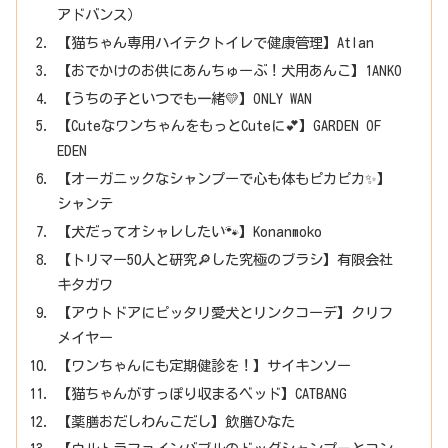
アドバンス）
【猫ちゃん専用ハイテクトイレで健康管理】Atlan
【おでかけのお供にあんちゅーぶ！犬用あんこ】1ANKO
【うちの子といつでも一緒💛】ONLY WAN
【CuteなワンちゃんをもっとCuteに💕】GARDEN OF
EDEN
【オーガニックなシャンプーで心も体もピカピカ✨】
シャンテ
【犬だってオシャレしたい🐾】Konanmoko
【トリマー50人と研究🔎した究極のブラシ】有限会社
キタガワ
【アウトドアにピッタリ愛犬とリンクコーデ】クリフ
メイヤー
【ワンちゃんにも定期健診を！】サイキンソー
【猫ちゃんがすっぽり収まるベッド】CATBANG
【薬膳おだしわんこだし】飲膳ひなた