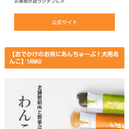
お掃除が超ラクチンに🎉
公式サイト
【おでかけのお供にあんちゅーぶ！犬用あ
んこ】1ANKO