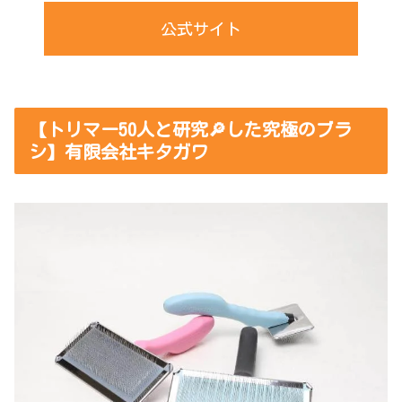
公式サイト
【トリマー50人と研究🔎した究極のブラ
シ】有限会社キタガワ