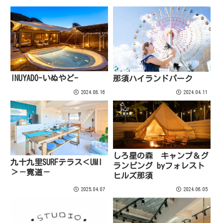
INUYADO-いぬやど-
那須ハイランドパーク
2024.08.16
2024.04.11
しろ星の森 キャンプ＆グ
九十九里SURFテラス＜UMI
ランピング byフォレスト
＞－寛道－
ヒルズ那須
2025.04.07
2024.06.05