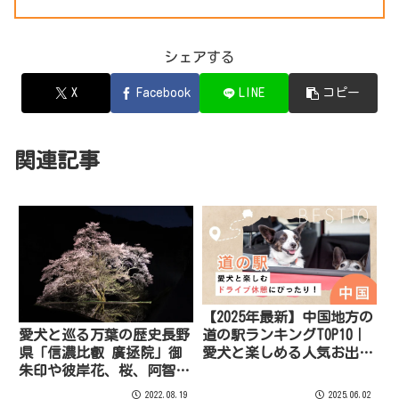
シェアする
X
Facebook
LINE
コピー
関連記事
【2025年最新】中国地方の
道の駅ランキングTOP10｜
愛犬と巡る万葉の歴史長野
愛犬と楽しめる人気お出か
県「信濃比叡 廣拯院」御
けスポットまとめ
朱印や彼岸花、桜、阿智村
の夜空、白蛇様など見どこ
2022.08.19
2025.06.02