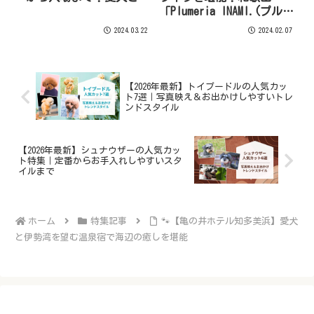
を見に行こう！北海道・東
「Plumeria INAMI.(プルメ
北エリア
リア印南)」ワンちゃん専
2024.03.22
2024.02.07
用プール付
【2026年最新】トイプードルの人気カッ
ト7選｜写真映え＆お出かけしやすいトレ
ンドスタイル
【2026年最新】シュナウザーの人気カッ
ト特集｜定番からお手入れしやすいスタ
イルまで
ホーム
特集記事
🐾【亀の井ホテル知多美浜】愛犬
と伊勢湾を望む温泉宿で海辺の癒しを堪能