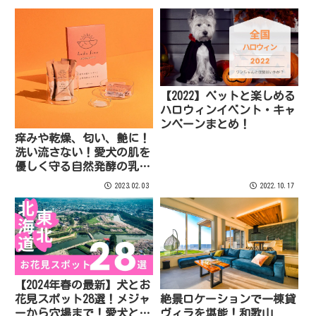
ろ満載のパワースポット！
【2022】ペットと楽しめる
ハロウィンイベント・キャ
ンペーンまとめ！
痒みや乾燥、匂い、艶に！
洗い流さない！愛犬の肌を
優しく守る自然発酵の乳酸
菌チカラでオハダ綺麗
2023.02.03
2022.10.17
hadafineの入浴剤。
【2024年春の最新】犬とお
花見スポット28選！メジャ
絶景ロケーションで一棟貸
ーから穴場まで！愛犬と桜
ヴィラを堪能！和歌山