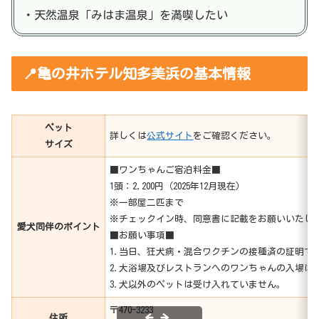
・天然温泉「みはま温泉」を満喫したい
📍亀の井ホテル知多美浜の基本情報
ペット
詳しくは
公式サイト
をご確認ください。
サイズ
■ワンちゃんご宿泊料金■
1頭：2,200円（2025年12月現在）
※一部屋二匹まで
※チェックイン時、同意書に記載をお願いいたし
愛犬同伴のポイント
■お願い事項■
1.当日、狂犬病・混合ワクチンの接種済の証明で
2.大浴場及びレストランへのワンちゃんの入場は
3.犬以外のペットは受け入れていません。
〒470-3233
住所