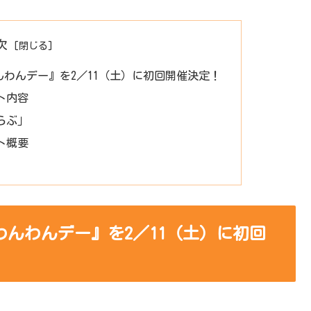
次
わんデー』を2／11（土）に初回開催決定！
ト内容
らぶ」
ト概要
んわんデー』を2／11（土）に初回