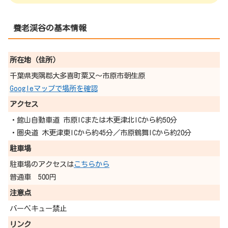
養老渓谷の基本情報
所在地（住所）
千葉県夷隅郡大多喜町粟又～市原市朝生原
Googleマップで場所を確認
アクセス
・館山自動車道 市原ICまたは木更津北ICから約50分
・圏央道 木更津東ICから約45分／市原鶴舞ICから約20分
駐車場
駐車場のアクセスは
こちらから
普通車 500円
注意点
バーベキュー禁止
リンク