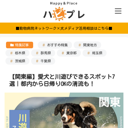
■動物病院ネットワーク×犬メディア活用相談はこちら■
特集記事
おすすめ特集
関東地方
栃木県
群馬県
東京都
埼玉県
茨城県
千葉県
【関東編】愛犬と川遊びできるスポット7
選｜都内から日帰りOKの清流も！