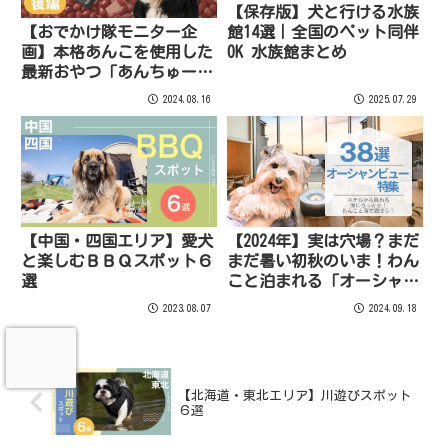
【保存版】犬と行ける水族
館14選｜全国のペット同伴
【おでかけ隊モニター企
OK 水族館まとめ
画】本格あんこを使用した
最新おやつ「あんちゅー
ぶ」食べてみた！〜後編〜
2024.08.16
2025.07.29
【中国・四国エリア】愛犬
【2024年】実は穴場？まだ
と楽しむＢＢＱスポット６
まだ暑い初秋のいま！わん
選
こと泊まれる「オーシャン
ビューホテル」特集38選！
2023.08.07
2024.09.18
【北海道・東北エリア】川遊びスポット
６選