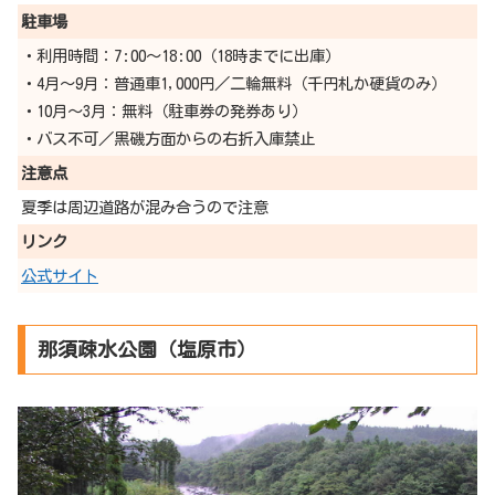
駐車場
・利用時間：7:00〜18:00（18時までに出庫）
・4月〜9月：普通車1,000円／二輪無料（千円札か硬貨のみ）
・10月〜3月：無料（駐車券の発券あり）
・バス不可／黒磯方面からの右折入庫禁止
注意点
夏季は周辺道路が混み合うので注意
リンク
公式サイト
那須疎水公園（塩原市）