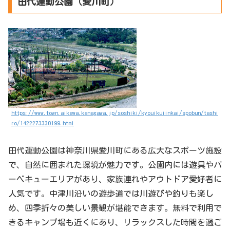
田代運動公園（愛川町）
https://www.town.aikawa.kanagawa.jp/soshiki/kyouikuiinkai/spobun/tashi
ro/1422273330199.html
田代運動公園は神奈川県愛川町にある広大なスポーツ施設
で、自然に囲まれた環境が魅力です。公園内には遊具やバ
ーベキューエリアがあり、家族連れやアウトドア愛好者に
人気です。中津川沿いの遊歩道では川遊びや釣りも楽し
め、四季折々の美しい景観が堪能できます。無料で利用で
きるキャンプ場も近くにあり、リラックスした時間を過ご