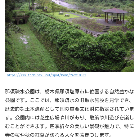
https://www.tochinavi.net/spot/home/?id=10332
那須疎水公園は、栃木県那須塩原市に位置する自然豊かな
公園です。ここでは、那須疏水の旧取水施設を見学でき、
歴史的な土木遺産として国の重要文化財に指定されていま
す。公園内には芝生広場や川があり、散策や川遊びを楽し
むことができます。四季折々の美しい景観が魅力で、特に
春の桜や秋の紅葉が訪れる人々を惹きつけます。