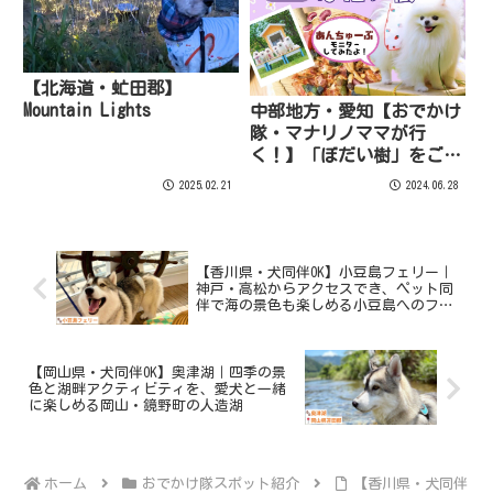
【北海道・虻田郡】
Mountain Lights
中部地方・愛知【おでかけ
隊・マナリノママが行
く！】「ぼだい樹」をご紹
介！
2025.02.21
2024.06.28
【香川県・犬同伴OK】小豆島フェリー｜
神戸・高松からアクセスでき、ペット同
伴で海の景色も楽しめる小豆島へのフェ
リー
【岡山県・犬同伴OK】奥津湖｜四季の景
色と湖畔アクティビティを、愛犬と一緒
に楽しめる岡山・鏡野町の人造湖
ホーム
おでかけ隊スポット紹介
【香川県・犬同伴