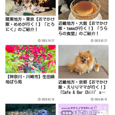
関東地方・東京【おでかけ
近畿地方・大阪【おでかけ
隊・めめが行く！】「とろ
隊・tamaが行く！】「うら
にく」のご紹介！
らの食堂」のご紹介！
2023.10.27
2023.02.27
【神奈川・川崎市】生田緑
地ばら苑
近畿地方・京都【おでかけ
隊・えりりママが行く！】
「Cafe & Bar Chill’s
Kyoto」のご紹介！
2025.02.18
2023.09.18