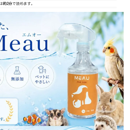
は
約2分
で読めます。