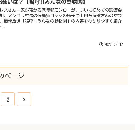
出会いは？【嗚呼!!みんなの動物園】
レスさん一家が預かる保護猫モンローが、ついに初めての譲渡会
加。アンゴラ村長の保護猫コシマの様子や上白石萌歌さんの訪問
、最新放送「嗚呼!!みんなの動物園」の内容をわかりやすく紹介
す。
2026.02.17
のページ
次
2
へ