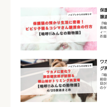
保
譲
『嗚
長嶋
ィー
お届
ワ
グ
「嗚
前田
目が
のケ