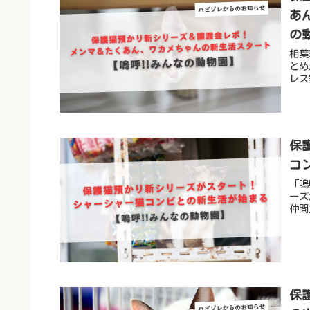
あ
の
相葉
とめ
レス
保
コ
「嗚
ーズ
仲間
保