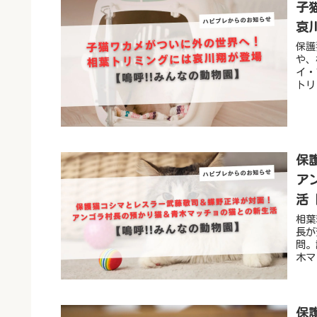
子
哀
保護
や、
イ・
トリ
保
ア
活
相葉
長が
問。
木マ
ます
保