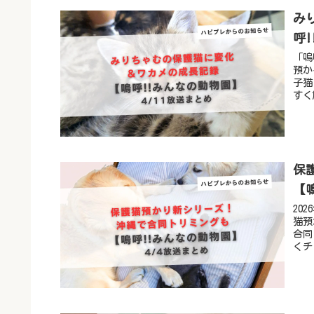
み
呼
「嗚
預か
子猫
すく
保
【
20
猫預
合同
くチ