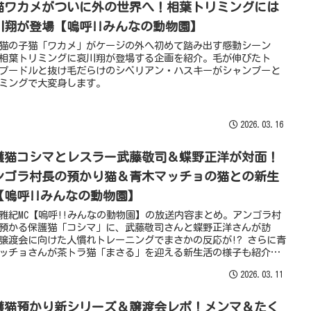
猫ワカメがついに外の世界へ！相葉トリミングには
川翔が登場【嗚呼!!みんなの動物園】
猫の子猫「ワカメ」がケージの外へ初めて踏み出す感動シーン
相葉トリミングに哀川翔が登場する企画を紹介。毛が伸びたト
プードルと抜け毛だらけのシベリアン・ハスキーがシャンプーと
ミングで大変身します。
2026.03.16
護猫コシマとレスラー武藤敬司＆蝶野正洋が対面！
ンゴラ村長の預かり猫＆青木マッチョの猫との新生
【嗚呼!!みんなの動物園】
雅紀MC【嗚呼!!みんなの動物園】の放送内容まとめ。アンゴラ村
預かる保護猫「コシマ」に、武藤敬司さんと蝶野正洋さんが訪
譲渡会に向けた人慣れトレーニングでまさかの反応が!? さらに青
ッチョさんが茶トラ猫「まさる」を迎える新生活の様子も紹介し
。
2026.03.11
護猫預かり新シリーズ＆譲渡会レポ！メンマ＆たく