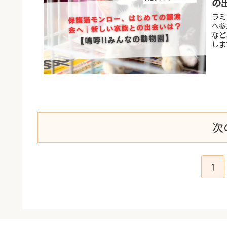
の
ラミ
へ参
など
しま
次
1