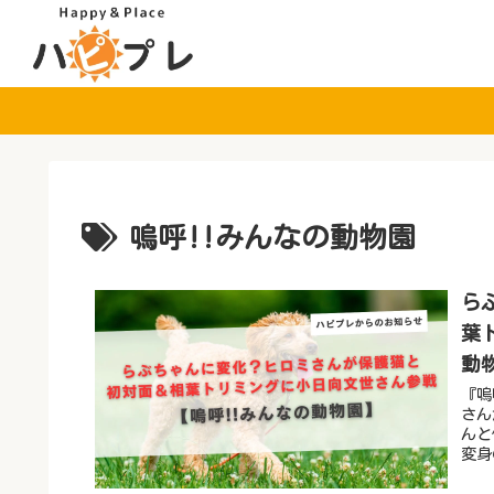
嗚呼!!みんなの動物園
ら
葉
動
『嗚
さん
んと
変身