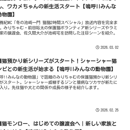
ん、ワカメちゃんの新生活スタート【嗚呼!!みんな
動物園】
雅紀MC「冬の池崎一門 猫猫2時間スペシャル」放送内容を完全ま
。みりちゃむ・前田裕太の保護猫ボランティア新シリーズやラミ
家の譲渡会、佐久間大介が池崎宅を訪問した注目シーンを紹介。
2026.03.02
護猫預かり新シリーズがスタート！シャーシャー猫
ンビとの新生活が始まる【嗚呼!!みんなの動物園】
呼!!みんなの動物園」で話題のみりちゃむの保護猫預かり新シリ
がスタート。シャーシャー威嚇するジンと臆病なツカサが新たに
入り。先住猫や犬との関係や成長の様子を紹介します。
2026.02.25
護猫モンロー、はじめての譲渡会へ｜新しい家族と