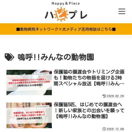
■動物病院ネットワーク×犬メディア活用相談はこちら■
嗚呼!!みんなの動物園
保護猫の譲渡会やトリミング企画
も！動物たちの物語を届ける2時
間スペシャル放送【嗚呼!!みんな
の動物園】
2026.02.26
保護猫5匹、はじめての譲渡会へ
｜新しい家族との出会いを願って
【嗚呼!!みんなの動物園】
2025.12.09