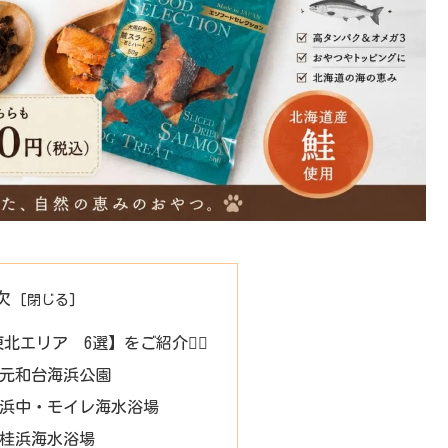
次
エリア 6選】をご紹介💁‍♀️
道】元和台海浜公園
道】浜中・モイレ海水浴場
県】桂浜海水浴場