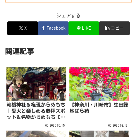
シェアする
X
Facebook
LINE
コピー
関連記事
箱根神社＆権現からめもち
【神奈川・川崎市】生田緑
｜愛犬と楽しめる参拝スポ
地ばら苑
ット＆名物からめもち【神
奈川・犬同伴OK】
2025.05.15
2025.02.18