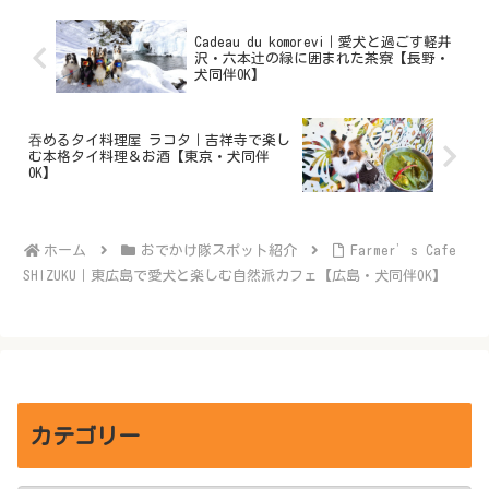
Cadeau du komorevi｜愛犬と過ごす軽井
沢・六本辻の緑に囲まれた茶寮【長野・
犬同伴OK】
吞めるタイ料理屋 ラコタ｜吉祥寺で楽し
む本格タイ料理＆お酒【東京・犬同伴
OK】
ホーム
おでかけ隊スポット紹介
Farmer’s Cafe
SHIZUKU｜東広島で愛犬と楽しむ自然派カフェ【広島・犬同伴OK】
カテゴリー