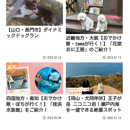
【山口・長門市】ダイナミ
ックドッグラン
近畿地方・大阪【おでかけ
隊・tamaが行く！】「花菜
おに工房」のご紹介！
2025.02.24
2023.07.13
四国地方・高知【おでかけ
【岡山・犬同伴OK】王子が
隊・ぽちが行く！】「桂浜
岳 ニコニコ岩｜瀬戸内海
水族館」をご紹介！
を一望できる絶景スポット
2024.09.06
2026.01.14