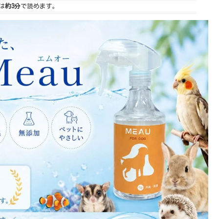
は
約3分
で読めます。