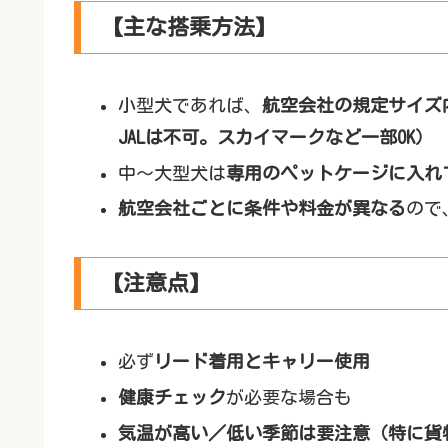
【主な搭乗方法】
小型犬であれば、
航空会社の規定サイズ
JALは不可。スカイマークなど一部OK）
中〜大型犬は
専用のペットケージに入れ
航空会社ごとに条件や料金が異なる
ので
【注意点】
必ず
リード着用とキャリー使用
健康チェック
が必要な場合も
気温が高い／低い季節は要注意（特に貨