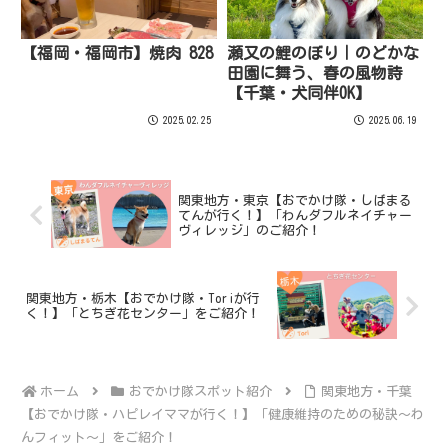
【福岡・福岡市】焼肉 828
瀬又の鯉のぼり｜のどかな
田園に舞う、春の風物詩
【千葉・犬同伴OK】
2025.02.25
2025.06.19
関東地方・東京【おでかけ隊・しばまる
てんが行く！】「わんダフルネイチャー
ヴィレッジ」のご紹介！
関東地方・栃木【おでかけ隊・Toriが行
く！】「とちぎ花センター」をご紹介！
ホーム
おでかけ隊スポット紹介
関東地方・千葉
【おでかけ隊・ハピレイママが行く！】「健康維持のための秘訣〜わ
んフィット〜」をご紹介！