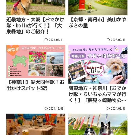
近畿地方・大阪【おでかけ
【京都・南丹市】美山かや
隊・belleが行く！】「大
ぶきの里
泉緑地」のご紹介！
2024.03.11
2025.02.19
【神奈川】愛犬同伴OK！お
出かけスポット5選
関東地方・神奈川【おでか
け隊・らいちゃんママが行
く！】「夢見ヶ崎動物公
園」をご紹介！
2024.12.09
2024.08.16